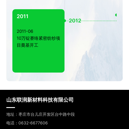
、国
20
业认
2011
2012
201
等奖
2011-06
获
10万锭赛络紧密纺纱项
纱
目奠基开工
山东联润新材料科技有限公司
地址：枣庄市台儿庄开发区台中路中段
电话：0632-6677606