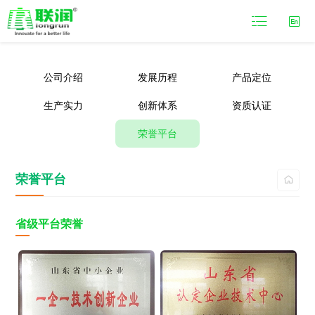

公司介绍
发展历程
产品定位
生产实力
创新体系
资质认证
荣誉平台
荣誉平台

省级平台荣誉