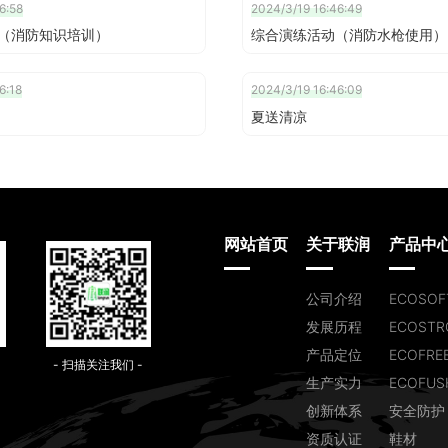
6:58
2024/3/19 16:46:49
（消防知识培训）
综合演练活动（消防水枪使用）
6:18
2024/3/19 16:46:09
夏送清凉
网站首页
关于联润
产品中
公司介绍
ECOSOF
发展历程
ECOSTR
产品定位
ECOFRE
- 扫描关注我们 -
生产实力
ECOFUS
创新体系
安全防护
资质认证
鞋材