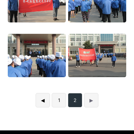
1
2
◀
▶